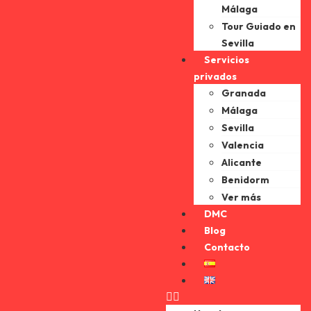
Málaga
Tour Guiado en
Sevilla
Servicios
privados
Granada
Málaga
Sevilla
Valencia
Alicante
Benidorm
Ver más
DMC
Blog
Contacto