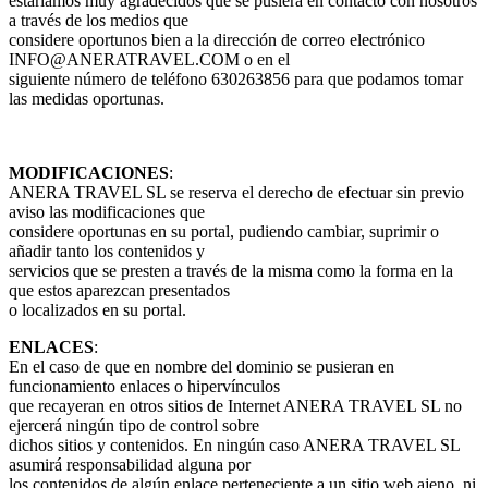
estaríamos muy agradecidos que se pusiera en contacto con nosotros
a través de los medios que
considere oportunos bien a la dirección de correo electrónico
INFO@ANERATRAVEL.COM o en el
siguiente número de teléfono 630263856 para que podamos tomar
las medidas oportunas.
MODIFICACIONES
:
ANERA TRAVEL SL se reserva el derecho de efectuar sin previo
aviso las modificaciones que
considere oportunas en su portal, pudiendo cambiar, suprimir o
añadir tanto los contenidos y
servicios que se presten a través de la misma como la forma en la
que estos aparezcan presentados
o localizados en su portal.
ENLACES
:
En el caso de que en nombre del dominio se pusieran en
funcionamiento enlaces o hipervínculos
que recayeran en otros sitios de Internet ANERA TRAVEL SL no
ejercerá ningún tipo de control sobre
dichos sitios y contenidos. En ningún caso ANERA TRAVEL SL
asumirá responsabilidad alguna por
los contenidos de algún enlace perteneciente a un sitio web ajeno, ni