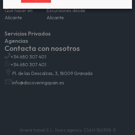
Benidorm
Benidorm
Qué hacer en
Excursiones desde
Alicante
Alicante
Servicios Privados
Agencias
Contacta con nosotros
+34 680 307 401
+34 680 307 401
Pl. de las Descalzas, 3, 18009 Granada
info@discoveringspain.es
Anera travel S.L. tours agency. CIAN 186398-3