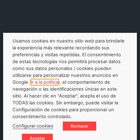
Usamos cookies en nuestro sitio web para brindarle
la experiencia más relevante recordando sus
preferencias y visitas repetidas. El consentimiento
de estas tecnologías nos permitirá procesar datos
Destinos
Excursiones
Tours guiados
como sus datos personales / cookies pueden
utilizarse para personalizar nuestros anuncios en
Qué hacer en
Excursiones desde
Tour Guiado en
Google (
Ir a la política
), el comportamiento de
Granada
Granada
Granada
navegación o las identificaciones únicas en este
Qué hacer en
Excursiones desde
Tour Guiado en
sitio. Al hacer clic en "Aceptar", acepta el uso de
Málaga
Málaga
Málaga
TODAS las cookies. Sin embargo, puede visitar la
Qué hacer en
Excursiones desde
Tour Guiado en
Configuración de cookies para proporcionar un
Sevilla
Sevilla
Sevilla
consentimiento controlado.
Excursiones desde
Qué hacer en
Configurar cookies
Rechazar
Valencia
Valencia
Qué hacer en
Excursiones desde
Aceptar