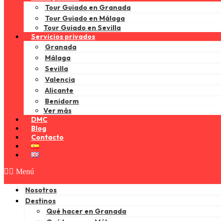
Tour Guiado en Granada
Tour Guiado en Málaga
Tour Guiado en Sevilla
Servicios privados
Granada
Málaga
Sevilla
Valencia
Alicante
Benidorm
Ver más
DMC
Blog
Contacto
Menú
Nosotros
Destinos
Qué hacer en Granada