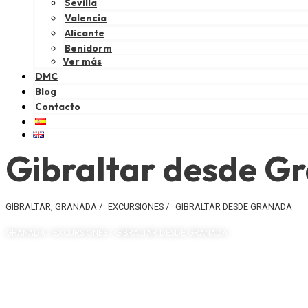
Sevilla
Valencia
Alicante
Benidorm
Ver más
DMC
Blog
Contacto
Gibraltar desde G
GIBRALTAR
,
GRANADA
/
EXCURSIONES
/
GIBRALTAR DESDE GRANADA
GRANADA / EXCURSIONES / GIBRALTAR DESDE GRANADA