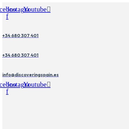
Ir
cebook-
Instagram
Youtube
al
contenido
f
+34 680 307 401
+34 680 307 401
info@discoveringspain.es
cebook-
Instagram
Youtube
f