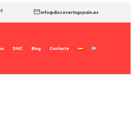
01
info@discoveringspain.es
os
DMC
Blog
Contacto