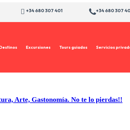
+34 680 307 401
+34 680 307 4
Destinos
Excursiones
Tours guiados
Servicios privad
ura, Arte, Gastonomía. No te lo pierdas!!