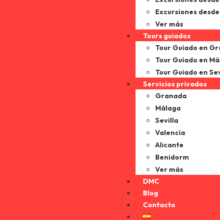
Excursiones desde
Ver más
Tours guiados
Tour Guiado en G
Tour Guiado en Má
Tour Guiado en Sev
Servicios privados
Granada
Málaga
Sevilla
Valencia
Alicante
Benidorm
Ver más
DMC
Blog
Contacto