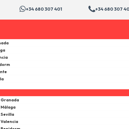
+34 680 307 401
+34 680 307 4
nada
aga
ncia
idorm
ante
la
e Granada
 Málaga
Sevilla
 Valencia
e Benidorm