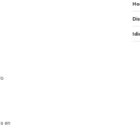
Ho
Dis
Id
do
os en