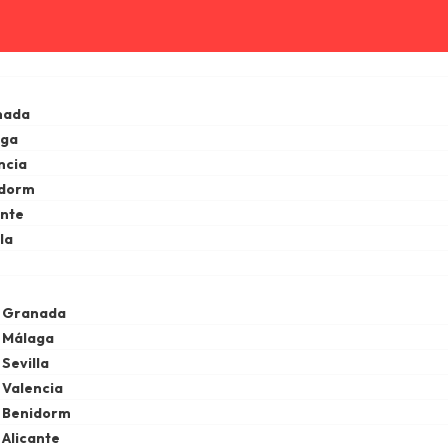
nada
aga
ncia
idorm
ante
la
e Granada
 Málaga
Sevilla
 Valencia
e Benidorm
 Alicante