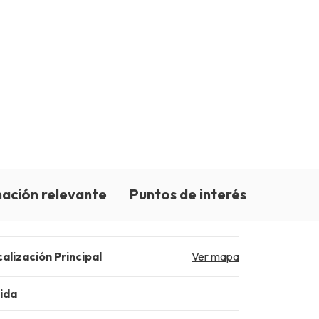
ación relevante
Puntos de interés
alización Principal
Ver mapa
lida