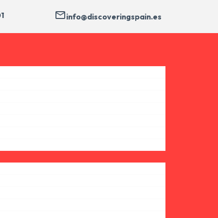
01
info@discoveringspain.es