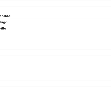
ranada
laga
illa