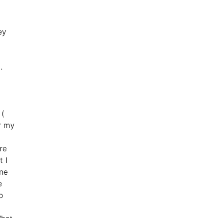
ey
.
 (
or my
re
 I
ine
e
o