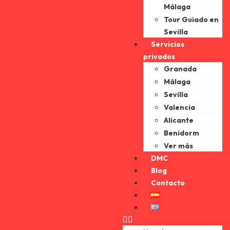
Málaga
Tour Guiado en
Sevilla
Servicios
privados
Granada
Málaga
Sevilla
Valencia
Alicante
Benidorm
Ver más
DMC
Blog
Contacto