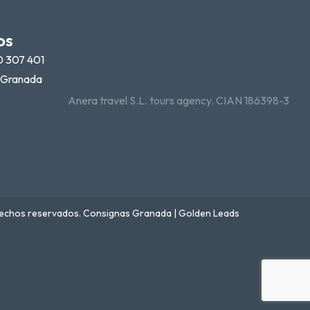
os
0 307 401
9 Granada
Anera travel S.L. tours agency. CIAN 186398-3
rechos reservados. Consignas Granada | Golden Leads