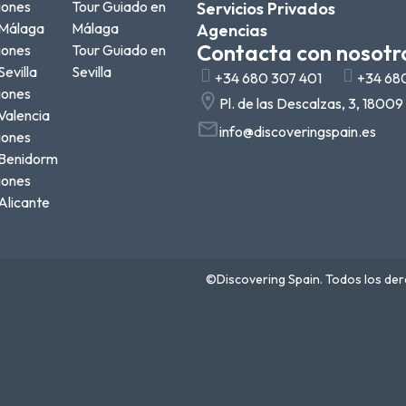
iones
Tour Guiado en
Servicios Privados
Málaga
Málaga
Agencias
Contacta con nosotr
iones
Tour Guiado en
evilla
Sevilla
+34 680 307 401
+34 68
iones
Pl. de las Descalzas, 3, 1800
Valencia
info@discoveringspain.es
iones
Benidorm
iones
Alicante
©Discovering Spain. Todos los de