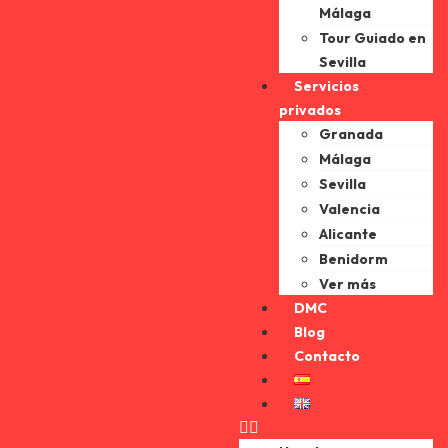
Málaga
Tour Guiado en
Sevilla
Servicios
privados
Granada
Málaga
Sevilla
Valencia
Alicante
Benidorm
Ver más
DMC
Blog
Contacto