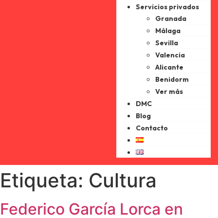
Servicios privados
Granada
Málaga
Sevilla
Valencia
Alicante
Benidorm
Ver más
DMC
Blog
Contacto
Etiqueta:
Cultura
Federico García Lorca en