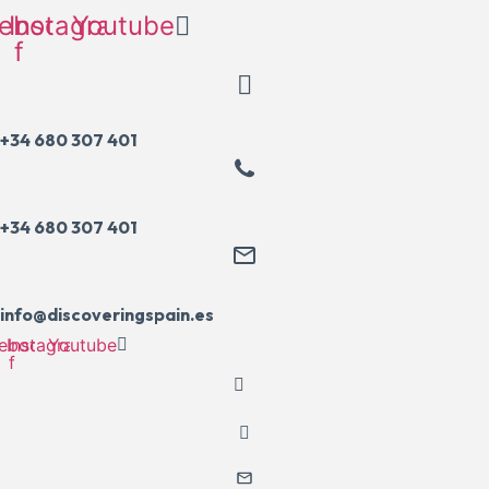
Ir
ebook-
Instagram
Youtube
al
f
contenido
+34 680 307 401
+34 680 307 401
info@discoveringspain.es
ebook-
Instagram
Youtube
f