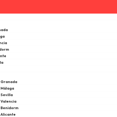
nada
aga
ncia
idorm
ante
la
e Granada
 Málaga
Sevilla
 Valencia
e Benidorm
 Alicante