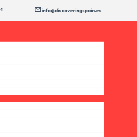
01
info@discoveringspain.es