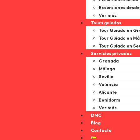
Excursiones desde
Ver más
Tours guiados
Tour Guiado en G
Tour Guiado en Má
Tour Guiado en Sev
Servicios privados
Granada
Málaga
Sevilla
Valencia
Alicante
Benidorm
Ver más
DMC
Blog
Contacto