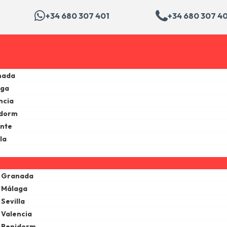
+34 680 307 401
+34 680 307 4
nada
aga
ncia
idorm
ante
la
e Granada
 Málaga
Sevilla
 Valencia
e Benidorm