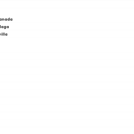
ranada
laga
illa