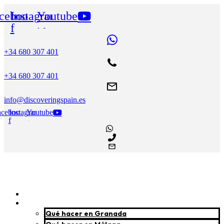
Ir
cebook-
Instagram
Youtube
al
contenido
f
+34 680 307 401
+34 680 307 401
info@discoveringspain.es
acebook-
Instagram
Youtube
f
Nosotros
Destinos
Qué hacer en Granada