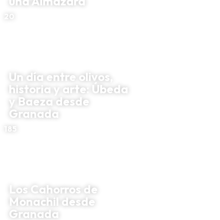
una Almazara
20
Un día entre olivos,
historia y arte: Úbeda
y Baeza desde
Granada
185
Los Cahorros de
Monachil desde
Granada