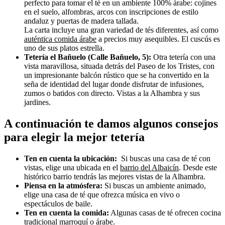
perfecto para tomar el té en un ambiente 100% árabe: cojines
en el suelo, alfombras, arcos con inscripciones de estilo
andaluz y puertas de madera tallada.
La carta incluye una gran variedad de tés diferentes, así como
auténtica comida árabe
a precios muy asequibles. El cuscús es
uno de sus platos estrella.
Tetería el Bañuelo (Calle Bañuelo, 5):
Otra tetería con una
vista maravillosa, situada detrás del Paseo de los Tristes, con
un impresionante balcón rústico que se ha convertido en la
seña de identidad del lugar donde disfrutar de infusiones,
zumos o batidos con directo. Vistas a la Alhambra y sus
jardines.
A continuación te damos algunos consejos
para elegir la mejor tetería
Ten en cuenta la ubicación:
Si buscas una casa de té con
vistas, elige una ubicada en el
barrio del Albaicín
. Desde este
histórico barrio tendrás las mejores vistas de la Alhambra.
Piensa en la atmósfera:
Si buscas un ambiente animado,
elige una casa de té que ofrezca música en vivo o
espectáculos de baile.
Ten en cuenta la comida:
Algunas casas de té ofrecen cocina
tradicional marroquí o árabe.