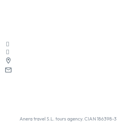
Alicante
Alicante
Servicios Privados
Agencias
Contacta con nosotros
+34 680 307 401
+34 680 307 401
Pl. de las Descalzas, 3, 18009 Granada
info@discoveringspain.es
Anera travel S.L. tours agency. CIAN 186398-3