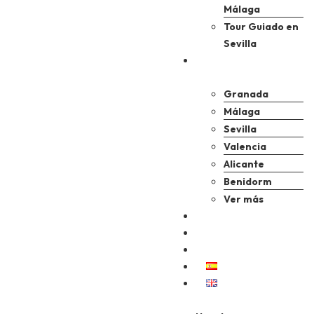
Málaga
Tour Guiado en
Sevilla
Servicios
privados
Granada
Málaga
Sevilla
Valencia
Alicante
Benidorm
Ver más
DMC
Blog
Contacto